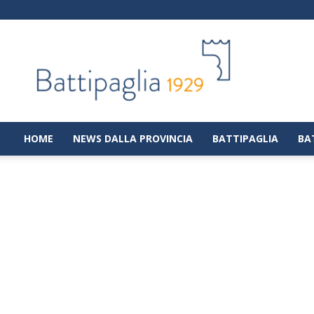
Battipaglia
1929
|
Notizie
dalla
città
di
HOME
NEWS DALLA PROVINCIA
BATTIPAGLIA
BA
Battipaglia