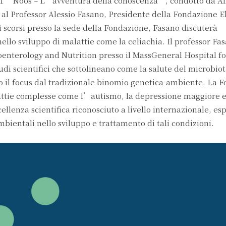
I 1 “Noos – L’avventura della conoscenza”, condotto da A
 al Professor Alessio Fasano, Presidente della Fondazione E
i scorsi presso la sede della Fondazione, Fasano discuterà
lo sviluppo di malattie come la celiachia. Il professor Fa
roenterology and Nutrition presso il MassGeneral Hospital f
studi scientifici che sottolineano come la salute del microbiot
o il focus dal tradizionale binomio genetica-ambiente. La 
lattie complesse come l’autismo, la depressione maggiore e
llenza scientifica riconosciuto a livello internazionale, esp
bientali nello sviluppo e trattamento di tali condizioni.