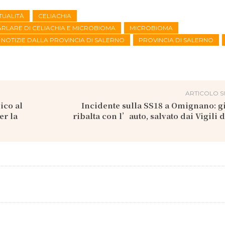
TUALITÀ
CELIACHIA
PARLARE DI CELIACHIA E MICROBIOMA
MICROBIOMA
NOTIZIE DALLA PROVINCIA DI SALERNO
PROVINCIA DI SALERNO
ARTICOLO S
ico al
Incidente sulla SS18 a Omignano: g
er la
ribalta con l’auto, salvato dai Vigili 