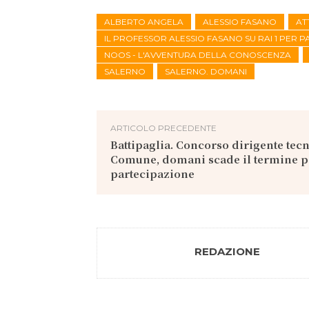
ALBERTO ANGELA
ALESSIO FASANO
AT
IL PROFESSOR ALESSIO FASANO SU RAI 1 PER 
NOOS - L'AVVENTURA DELLA CONOSCENZA
SALERNO
SALERNO. DOMANI
ARTICOLO PRECEDENTE
Battipaglia. Concorso dirigente tecn
Comune, domani scade il termine p
partecipazione
REDAZIONE