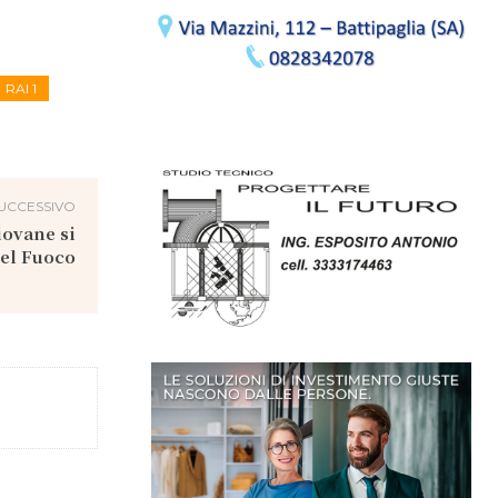
RAI 1
UCCESSIVO
iovane si
del Fuoco