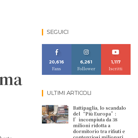
SEGUICI
20,616
6,261
1,117
Fans
Follower
Iscritti
oma
ULTIMI ARTICOLI
Battipaglia, lo scandalo
del “Più Europa”:
l’incompiuta da 38
milioni ridotta a
dormitorio tra rifiuti e
contenziosi milionari