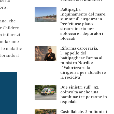
lberto
bris.
Battipaglia.
Inquinamento del mare,
summit d’urgenza in
sano, che
Prefettura: piano
or Children
straordinario per
sbloccare i depuratori
a influenzi
bloccati
Fondazione
 le malattie
Riforma carceraria,
l’appello del
lorando il
battipagliese Farina al
ministro Nordio:
“Valorizzare la
dirigenza per abbattere
la recidiva”
Due sinistri sull’A2,
coinvolta anche una
bambina: tre persone in
ospedale
Castellabate. 2 milioni di