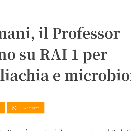
ani, il Professor
no su RAI 1 per
eliachia e microbi
X
WhatsApp