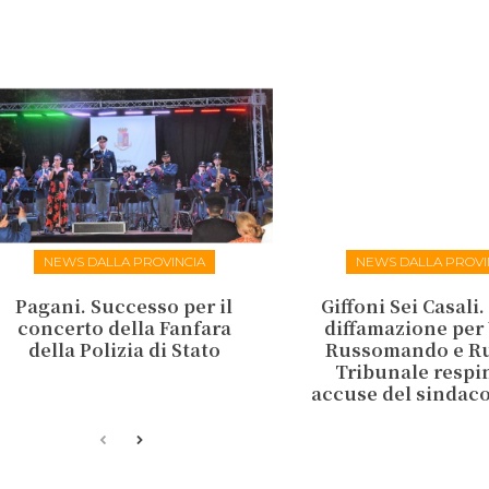
NEWS DALLA PROVINCIA
NEWS DALLA PROVI
Pagani. Successo per il
Giffoni Sei Casali
concerto della Fanfara
diffamazione per 
della Polizia di Stato
Russomando e Rus
Tribunale respi
accuse del sinda