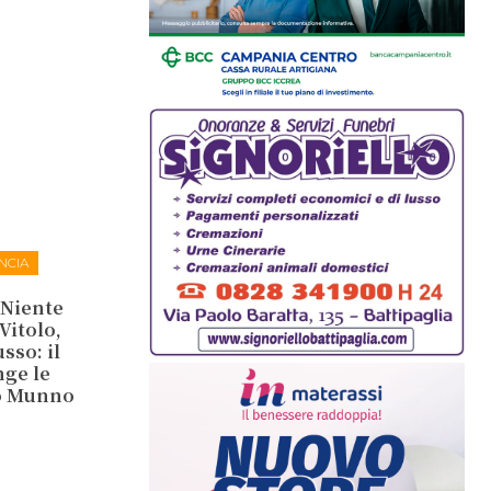
NCIA
. Niente
Vitolo,
so: il
nge le
co Munno