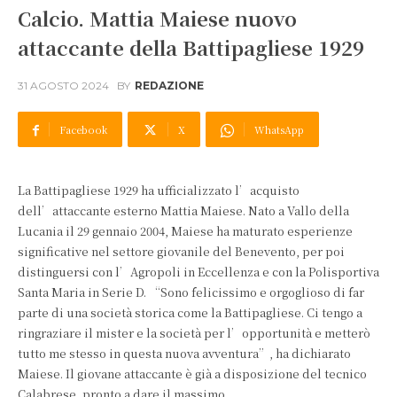
Calcio. Mattia Maiese nuovo
attaccante della Battipagliese 1929
31 AGOSTO 2024
BY
REDAZIONE
Facebook
X
WhatsApp
La Battipagliese 1929 ha ufficializzato l’acquisto
dell’attaccante esterno Mattia Maiese. Nato a Vallo della
Lucania il 29 gennaio 2004, Maiese ha maturato esperienze
significative nel settore giovanile del Benevento, per poi
distinguersi con l’Agropoli in Eccellenza e con la Polisportiva
Santa Maria in Serie D. “Sono felicissimo e orgoglioso di far
parte di una società storica come la Battipagliese. Ci tengo a
ringraziare il mister e la società per l’opportunità e metterò
tutto me stesso in questa nuova avventura”, ha dichiarato
Maiese. Il giovane attaccante è già a disposizione del tecnico
Calabrese, pronto a dare il massimo.