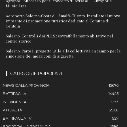
Agropoli. Successo per il concerto di Arisa all’Akropolis
Music Area
Aeroporto Salerno-Costa d’Amalfi-Cilento. Installato il nuovo
impianto di promozione turistica dedicato al Comune di
Centola
Salerno. Controlli dei N.O.S.: sovraffollamento abitativo nel
centro storico
Salerno. Parte il progetto utile alla collettività: in campo per la
rimozione dei mozziconi di sigaretta
CATEGORIE POPOLARI
NEWS DALLA PROVINCIA
15676
BATTIPAGLIA
14445
IN EVIDENZA
3273
ATTUALITÀ
2960
BATTIPAGLIA TV
1927
SPORT DALLA PROVINCIA
1590