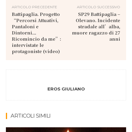
ARTICOLO PRECEDENTE
ARTICOLO SUCCESSIVO
Battipaglia. Progetto
SP29 Battipaglia –
“Percorsi Attuativi,
Olevano. Incidente
Pantaloni e
stradale all’alba,
Dintorni…
muore ragazzo di 27
Ricomincio da me”:
anni
intervistate le
protagoniste (video)
EROS GIULIANO
ARTICOLI SIMILI