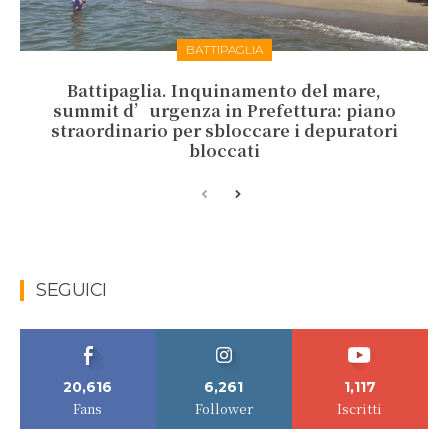
BATTIPAGLIA
Battipaglia. Inquinamento del mare,
summit d’urgenza in Prefettura: piano
straordinario per sbloccare i depuratori
bloccati
SEGUICI
20,616
6,261
1,117
Fans
Follower
Iscritti