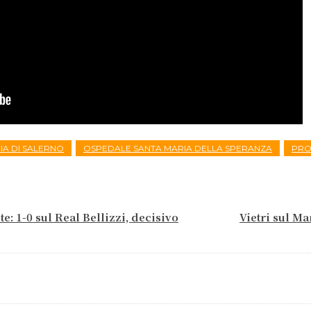
IA DI SALERNO
OSPEDALE SANTA MARIA DELLA SPERANZA
PRO
e: 1-0 sul Real Bellizzi, decisivo
Vietri sul M