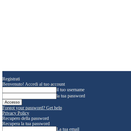
Registrati
Benvenuto! Accedi al tuo account
il tuo username
la tua password
Forgot your password? Get help
Privacy Policy
Recupero della password
Recupera la tua password
La tua email