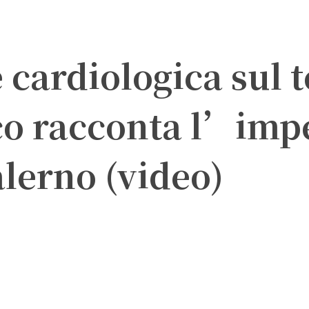
cardiologica sul ter
co racconta l’imp
lerno (video)
X
WhatsApp