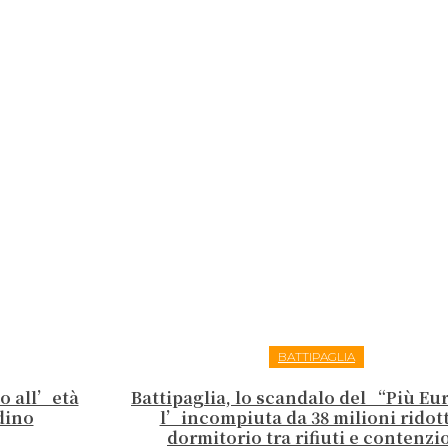
BATTIPAGLIA
to all’età
Battipaglia, lo scandalo del “Più E
dino
l’incompiuta da 38 milioni ridott
dormitorio tra rifiuti e contenzi