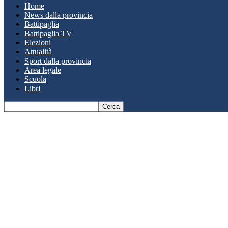
Home
News dalla provincia
Battipaglia
Battipaglia TV
Elezioni
Attualità
Sport dalla provincia
Area legale
Scuola
Libri