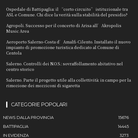
Ospedale di Battipaglia: il “corto circuito” istituzionale tra
ASL e Comune. Chi dice la verità sulla stabilità del presidio?
Agropoli. Successo per il concerto di Arisa all’Akropolis
Music Area
Aeroporto Salerno-Costa d’Amalfi-Cilento. Installato il nuovo
impianto di promozione turistica dedicato al Comune di
Centola
Salerno. Controlli dei N.O.S.: sovraffollamento abitativo nel
centro storico
Salerno. Parte il progetto utile alla collettività: in campo per la
rimozione dei mozziconi di sigaretta
CATEGORIE POPOLARI
NEWS DALLA PROVINCIA
15676
BATTIPAGLIA
14445
IN EVIDENZA
3273