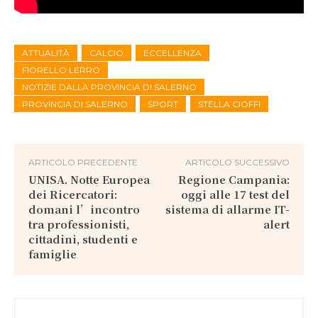
ATTUALITÀ
CALCIO
ECCELLENZA
FIORELLO LERRO
NOTIZIE DALLA PROVINCIA DI SALERNO
PROVINCIA DI SALERNO
SPORT
STELLA CIOFFI
ARTICOLO PRECEDENTE
ARTICOLO SUCCESSIVO
UNISA. Notte Europea
Regione Campania:
dei Ricercatori:
oggi alle 17 test del
domani l’incontro
sistema di allarme IT-
tra professionisti,
alert
cittadini, studenti e
famiglie