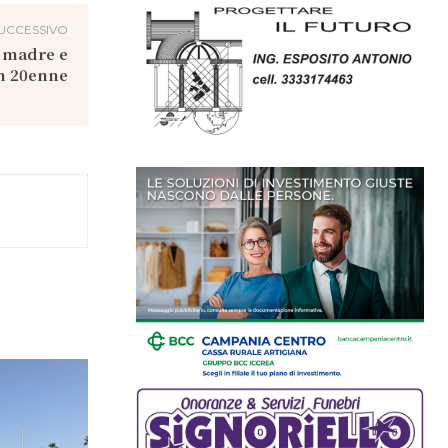
UCCESSIVO
a madre e
un 20enne