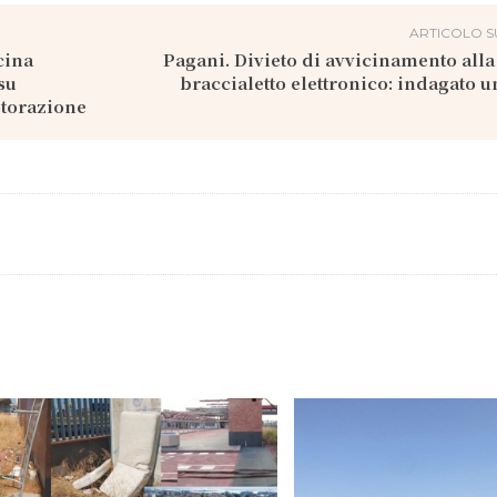
ARTICOLO S
cina
Pagani. Divieto di avvicinamento all
su
braccialetto elettronico: indagato 
storazione