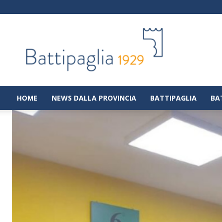
Battipaglia
1929
|
Notizie
dalla
città
di
HOME
NEWS DALLA PROVINCIA
BATTIPAGLIA
BA
Battipaglia