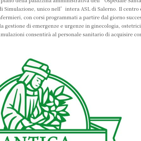
to piano della palazzina amministrativa dell’Ospedale Sant
di Simulazione, unico nell’intera ASL di Salerno. Il centro 
nfermieri, con corsi programmati a partire dal giorno succe
la gestione di emergenze e urgenze in ginecologia, ostetrici
simulazioni consentirà al personale sanitario di acquisire 