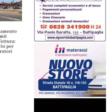
inamento
mit
ettura:
rio per
ratori