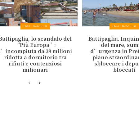
BATTIPAGLIA
BATTIPAGLIA
Battipaglia, lo scandalo del
Battipaglia. Inqu
“Più Europa”:
del mare, sum
l’incompiuta da 38 milioni
d’urgenza in Pref
ridotta a dormitorio tra
piano straordina
rifiuti e contenziosi
sbloccare i depu
milionari
bloccati