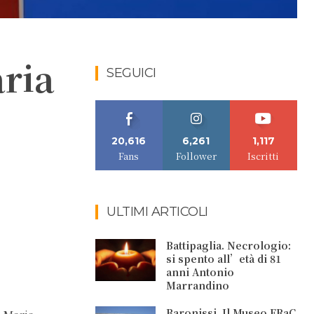
aria
SEGUICI
20,616
6,261
1,117
Fans
Follower
Iscritti
ULTIMI ARTICOLI
Battipaglia. Necrologio:
si spento all’età di 81
anni Antonio
Marrandino
Baronissi. Il Museo FRaC