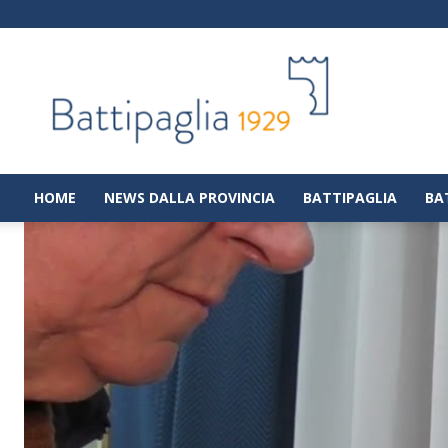
Battipaglia
1929
|
Notizie
dalla
città
di
HOME
NEWS DALLA PROVINCIA
BATTIPAGLIA
BA
Battipaglia