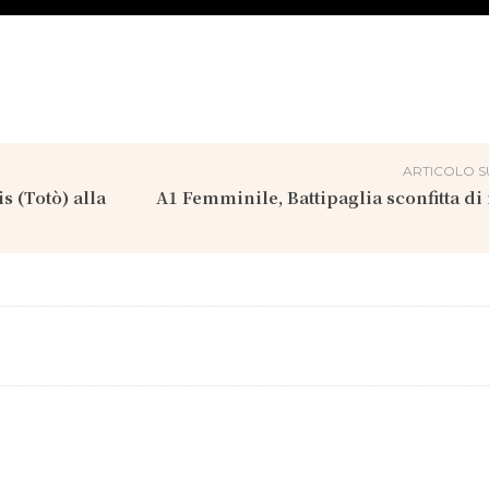
ARTICOLO S
s (Totò) alla
A1 Femminile, Battipaglia sconfitta di