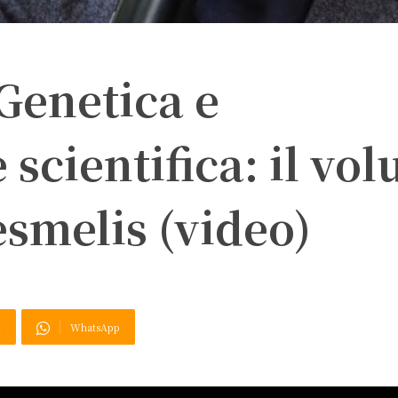
 Genetica e
 scientifica: il vo
esmelis (video)
X
WhatsApp