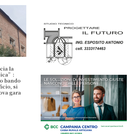
cia la
sica”:
io bando
cio, si
ova gara