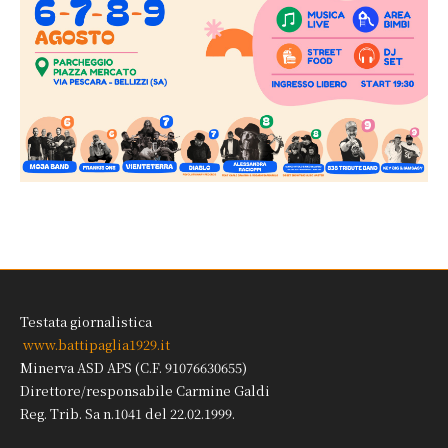
Testata giornalistica
www.battipaglia1929.it
Minerva ASD APS (C.F. 91076630655)
Direttore/responsabile Carmine Galdi
Reg. Trib. Sa n.1041 del 22.02.1999.