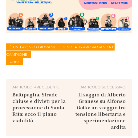
È UN TRIONFO GIOVANILE: L'UNDER 15 PROPAGANDA È
CAMPIONE
PB63
ARTICOLO PRECEDENTE
ARTICOLO SUCCESSIVO
Battipaglia. Strade
Il saggio di Alberto
chiuse e divieti per la
Granese su Alfonso
processione di Santa
Gatto: un viaggio tra
Rita: ecco il piano
tensione libertaria e
viabilità
sperimentazione
ardita