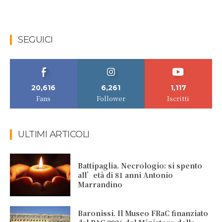
SEGUICI
20,616
6,261
1,117
Fans
Follower
Iscritti
ULTIMI ARTICOLI
Battipaglia. Necrologio: si spento
all’età di 81 anni Antonio
Marrandino
Baronissi. Il Museo FRaC finanziato