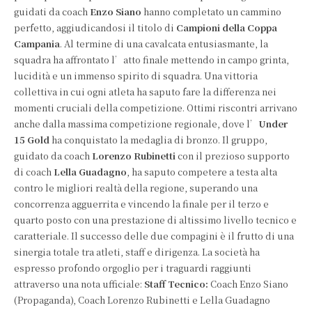
guidati da coach
Enzo Siano
hanno completato un cammino
perfetto, aggiudicandosi il titolo di
Campioni della Coppa
Campania
. Al termine di una cavalcata entusiasmante, la
squadra ha affrontato l’atto finale mettendo in campo grinta,
lucidità e un immenso spirito di squadra. Una vittoria
collettiva in cui ogni atleta ha saputo fare la differenza nei
momenti cruciali della competizione. Ottimi riscontri arrivano
anche dalla massima competizione regionale, dove l’
Under
15 Gold
ha conquistato la medaglia di bronzo. Il gruppo,
guidato da coach
Lorenzo Rubinetti
con il prezioso supporto
di coach
Lella Guadagno
, ha saputo competere a testa alta
contro le migliori realtà della regione, superando una
concorrenza agguerrita e vincendo la finale per il terzo e
quarto posto con una prestazione di altissimo livello tecnico e
caratteriale. Il successo delle due compagini è il frutto di una
sinergia totale tra atleti, staff e dirigenza. La società ha
espresso profondo orgoglio per i traguardi raggiunti
attraverso una nota ufficiale:
Staff Tecnico:
Coach Enzo Siano
(Propaganda), Coach Lorenzo Rubinetti e Lella Guadagno