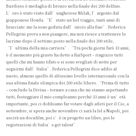
Burdisso è medaglia di bronzo nella finale dei 200 delfino.
L’oro è stato vinto dall’ungherese Milak, l’argento dal
giapponese Honda. “E’ stato un bel viaggio, tanti anni di
bracciate: me la sono goduta dall’inizio alla fine”. Federica
Pellegrini prova a non piangere, ma non riesce a trattenere le
lacrime dopo il settimo posto nella finale dei 200 stile,
“l’ultima della mia carriera”. “Tra pochi giorni farò 33 anni,
è il momento più giusto ha detto a RaiSport – ringrazio tutti
quelli che mi hanno tifato e si sono svegliati di notte per
seguirmi dall’Italia”. Federica Pellegrini dice addio al
nuoto, almeno quello di altissimo livello internazionale con la
sua ultima finale olimpica dei 200 stile libero. “Prima di tutto
– conclude la Divina – tornare a casa che mi stanno aspettando
tutti, festeggiare il mio compleanno perché 33 anni è un’età
importante, poi ci dobbiamo far votare dagli atleti per il Cio, a
settembre, si spera anche novembre ci sarà la Isl a Napoli, poi
uscirà un docufilm, poi c’è in progetto un libro, poi le
registrazioni di Italia’s got talent”.