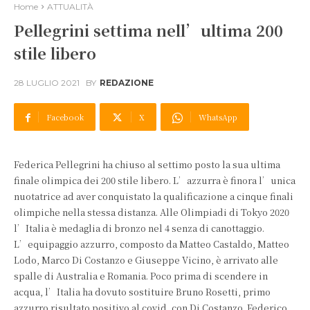
Home
ATTUALITÀ
Pellegrini settima nell’ultima 200
stile libero
28 LUGLIO 2021
BY
REDAZIONE
Facebook
X
WhatsApp
Federica Pellegrini ha chiuso al settimo posto la sua ultima
finale olimpica dei 200 stile libero. L’azzurra è finora l’unica
nuotatrice ad aver conquistato la qualificazione a cinque finali
olimpiche nella stessa distanza. Alle Olimpiadi di Tokyo 2020
l’Italia è medaglia di bronzo nel 4 senza di canottaggio.
L’equipaggio azzurro, composto da Matteo Castaldo, Matteo
Lodo, Marco Di Costanzo e Giuseppe Vicino, è arrivato alle
spalle di Australia e Romania. Poco prima di scendere in
acqua, l’Italia ha dovuto sostituire Bruno Rosetti, primo
azzurro risultato positivo al covid, con Di Costanzo. Federico