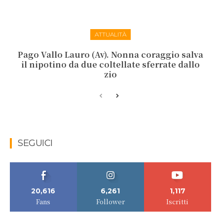
ATTUALITÀ
Pago Vallo Lauro (Av). Nonna coraggio salva
il nipotino da due coltellate sferrate dallo
zio
SEGUICI
20,616
6,261
1,117
Fans
Follower
Iscritti