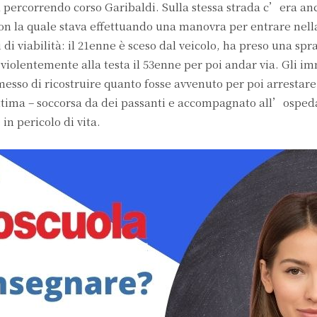
percorrendo corso Garibaldi. Sulla stessa strada c’era anc
n la quale stava effettuando una manovra per entrare nell
i di viabilità: il 21enne è sceso dal veicolo, ha preso una spr
violentemente alla testa il 53enne per poi andar via. Gli i
sso di ricostruire quanto fosse avvenuto per poi arrestare 
 vittima – soccorsa da dei passanti e accompagnato all’osped
n pericolo di vita.