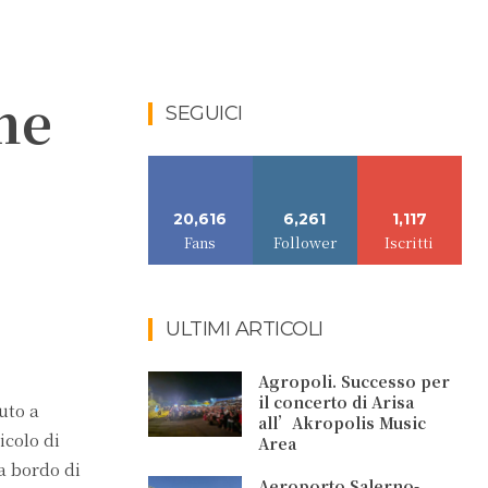
nne
SEGUICI
20,616
6,261
1,117
Fans
Follower
Iscritti
ULTIMI ARTICOLI
Agropoli. Successo per
il concerto di Arisa
uto a
all’Akropolis Music
icolo di
Area
a bordo di
Aeroporto Salerno-