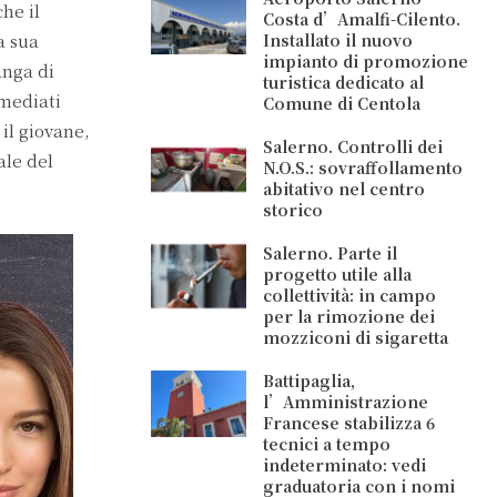
he il
Costa d’Amalfi-Cilento.
a sua
Installato il nuovo
impianto di promozione
anga di
turistica dedicato al
mmediati
Comune di Centola
il giovane,
Salerno. Controlli dei
ale del
N.O.S.: sovraffollamento
abitativo nel centro
storico
Salerno. Parte il
progetto utile alla
collettività: in campo
per la rimozione dei
mozziconi di sigaretta
Battipaglia,
l’Amministrazione
Francese stabilizza 6
tecnici a tempo
indeterminato: vedi
graduatoria con i nomi