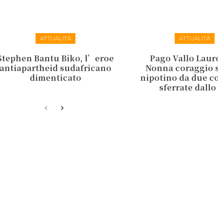
ATTUALITÀ
ATTUALITÀ
Stephen Bantu Biko, l’eroe
Pago Vallo Lauro
antiapartheid sudafricano
Nonna coraggio s
dimenticato
nipotino da due co
sferrate dallo