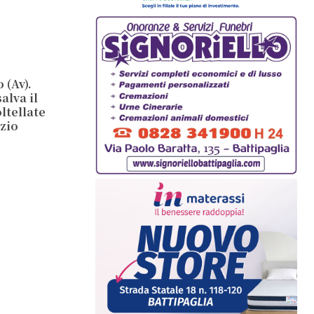
 (Av).
alva il
ltellate
 zio