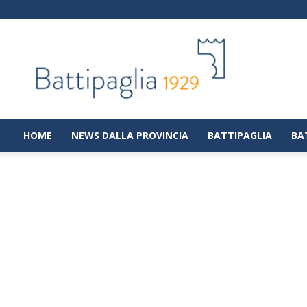
Battipaglia
1929
|
Notizie
dalla
città
di
HOME
NEWS DALLA PROVINCIA
BATTIPAGLIA
BA
Battipaglia