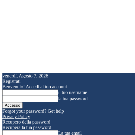
venerdì, Agosto 7, 2026
Registrati
Benvenuto! Accedi al tuo account
il tuo username
la tua password
Forgot your password? Get help
Privacy Policy
Recupero della password
Recupera la tua password
La tua email