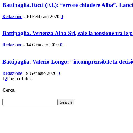
Battipaglia.Tucci (F.I.): “errore chiudere Alba”. Lanc
Redazione
-
10 Febbraio 2020
0
Battipaglia. Vertenza Alba Srl, sale la tensione tra le p
Redazione
-
14 Gennaio 2020
0
Battipaglia. Valerio Longo: “incomprensibile la decisi
Redazione
-
9 Gennaio 2020
0
1
2
Pagina 1 di 2
Cerca