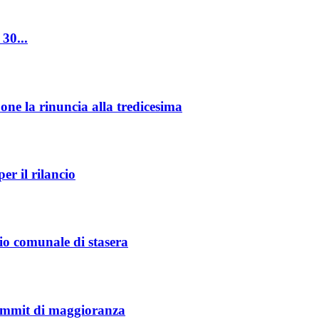
 30...
one la rinuncia alla tredicesima
er il rilancio
io comunale di stasera
 summit di maggioranza