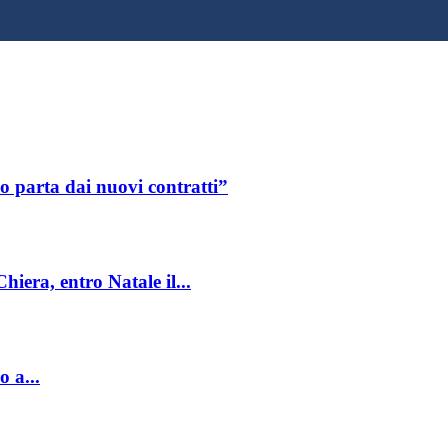
lo parta dai nuovi contratti”
iera, entro Natale il...
 a...