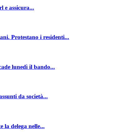
 e assicura...
ani. Protestano i residenti...
cade lunedì il bando...
ssunti da società...
 la delega nelle...