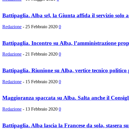
Battipaglia. Alba srl, la Giunta affida il servizio solo a
Redazione
-
25 Febbraio 2020
0
Battipaglia. Incontro su Alba, l’amministrazione prop
Redazione
-
21 Febbraio 2020
0
Battipaglia. Riunione su Alba, vertice tecnico politico p
Redazione
-
15 Febbraio 2020
0
Maggioranza spaccata su Alba. Salta anche il Consigl
Redazione
-
13 Febbraio 2020
0
Battipaglia. Alba lascia la Francese da sola, stasera