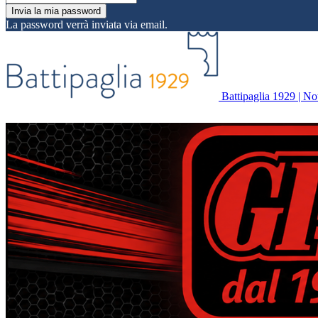
La password verrà inviata via email.
Battipaglia 1929 | Noti